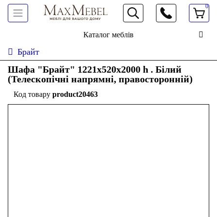
0
066 472 19 61
Каталог меблів
Брайт
Шафа "Брайт" 1221х520х2000 h . Білий
(Телескопічні напрямні, правосторонній)
product20463