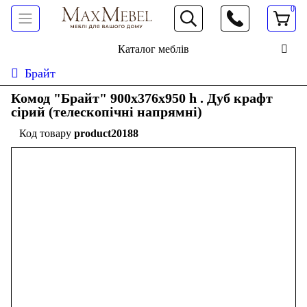
0
066 472 19 61
Каталог меблів
Брайт
Комод "Брайт" 900х376х950 h . Дуб крафт
сірий (телескопічні напрямні)
product20188