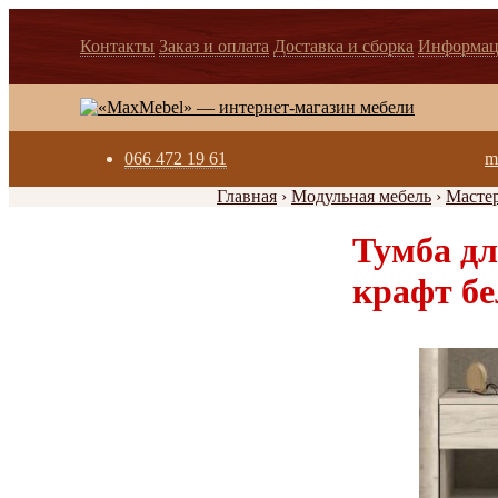
Контакты
Заказ и оплата
Доставка и сборка
Информац
066 472 19 61
m
Главная
›
Модульная мебель
›
Масте
Тумба дл
крафт бе