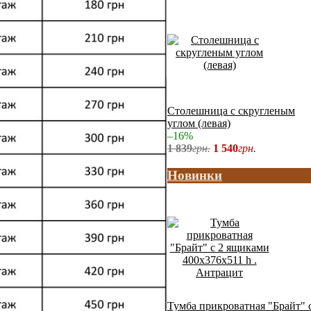
Столешница с скругленым
углом (левая)
–16%
1 839
грн.
1 540
грн.
Новинки
Тумба прикроватная "Брайт" 