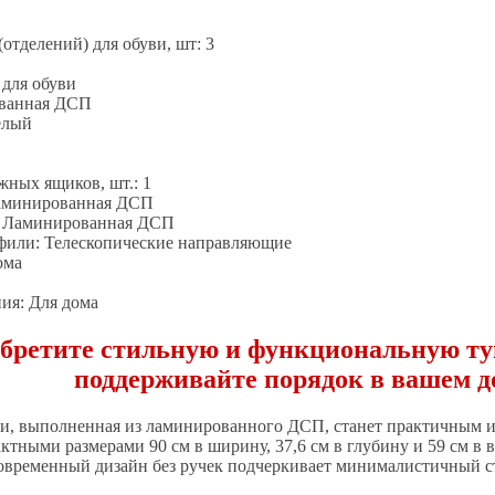
отделений) для обуви, шт: 3
 для обуви
ованная ДСП
елый
ных ящиков, шт.: 1
 ламинированная ДСП
: Ламинированная ДСП
фили: Телескопические направляющие
ома
ия: Для дома
бретите стильную и функциональную тум
поддерживайте порядок в вашем д
ви, выполненная из ламинированного ДСП, станет практичным 
ктными размерами 90 см в ширину, 37,6 см в глубину и 59 см в в
овременный дизайн без ручек подчеркивает минималистичный с