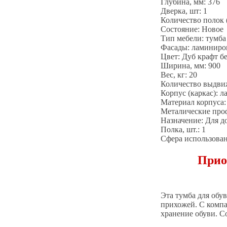
Глубина, мм: 376
Дверка, шт: 1
Количество полок (
Состояние: Новое
Тип мебели: тумба
Фасады: ламинир
Цвет: Дуб крафт б
Ширина, мм: 900
Вес, кг: 20
Количество выдвиж
Корпус (каркас):
Материал корпуса
Металические про
Назначение: Для д
Полка, шт.: 1
Сфера использован
Прио
Эта тумба для обу
прихожей. С компа
хранение обуви. С