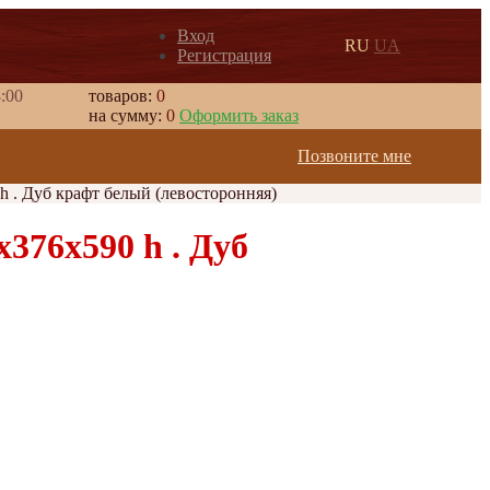
Вход
RU
UA
Регистрация
8:00
товаров:
0
на сумму:
0
Оформить заказ
Позвоните мне
h . Дуб крафт белый (левосторонняя)
376х590 h . Дуб