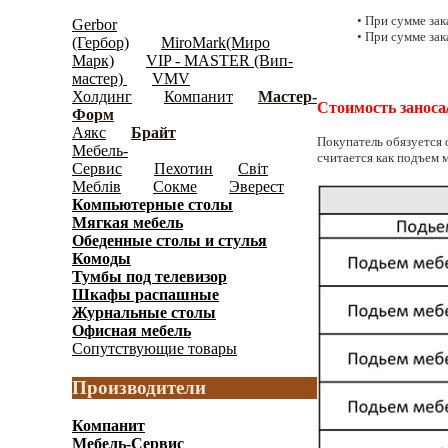
Модульная мебель
(2956)
• При сумме зак
Gerbor
• При сумме зака
(Гербор)
MiroMark(Миро
(345)
Марк)
VIP - MASTER (Вип-
(408)
мастер)
VMV
(18)
Холдинг
Компанит
Мастер-
(181)
(62)
Стоимость заноса
Форм
(1120)
Аякс
Брайт
(70)
(1050)
Покупатель обязуется 
Мебель-
считается как подъем 
Сервис
Пехотин
Світ
(346)
(15)
Меблів
Сокме
Эверест
(203)
(139)
(119)
Компьютерные столы
(192)
Мягкая мебель
(141)
Обеденные cтолы и стулья
(159)
Комоды
(597)
Тумбы под телевизор
(146)
Шкафы распашные
(1241)
Журнальные столы
(91)
Офисная мебель
(328)
Сопутствующие товары
(65)
Производители
Компанит
Мебель-Сервис