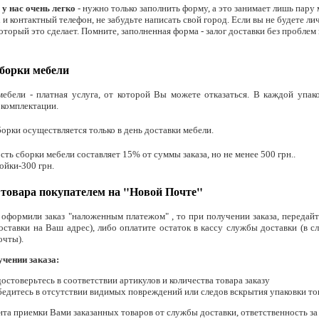
 у нас очень легко
- нужно только заполнить форму, а это занимает лишь пару 
 и контактный телефон, не забудьте написать свой город. Если вы не будете 
который это сделает. Помните, заполненная форма - залог доставки без проблем
борки мебели
ебели - платная услуга, от которой Вы можете отказаться. В каждой упак
 комплектации
.
борки осуществляется только в день доставки мебели.
сть сборки мебели составляет 15% от суммы заказа, но не менее 500 грн..
ойки-300 грн.
товара покупателем на "Новой Почте"
оформили заказ "наложенным платежом" , то при получении заказа, передайт
оставки на Ваш адрес), либо оплатите остаток в кассу службы доставки (в с
очты).
учении заказа:
достоверьтесь в соответствии артикулов и количества товара заказу
бедитесь в отсутствии видимых повреждений или следов вскрытия упаковки то
та приемки Вами заказанных товаров от службы доставки, ответственность за