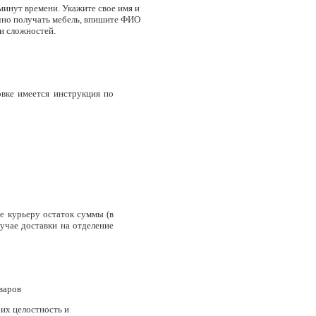
минут времени. Укажите свое имя и
лично получать мебель, впишите ФИО
 и сложностей.
овке имеется инструкция по
е курьеру остаток суммы (в
лучае доставки на отделение
варов
 их целостность и