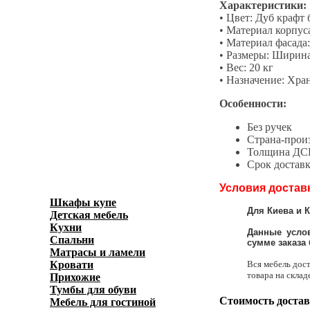
Характеристики:
• Цвет: Дуб крафт
• Материал корпу
• Материал фасад
• Размеры: Ширина 
• Вес: 20 кг
• Назначение: Хра
Особенности:
Без ручек
Страна-прои
Толщина ДСП
Срок доставк
Условия достав
Шкафы купе
(596)
Для Киева и 
Детская мебель
(278)
Кухни
(3871)
Данные услов
Спальни
(1038)
сумме заказа б
Матрасы и ламели
(40)
Вся мебель дост
Кровати
(636)
товара на склад
Прихожие
(450)
Тумбы для обуви
(158)
Стоимость достав
Мебель для гостиной
(697)