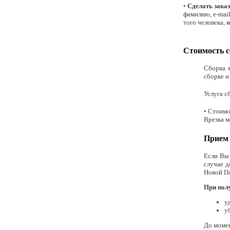
•
Сделать заказ
фамилию, e-mail
того человека, 
Стоимость с
Сборка м
сборке и
Услуга с
• Стоимо
Врезка м
Прием 
Если Вы 
случае д
Новой П
При пол
у
у
До момен