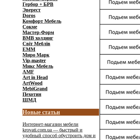
Гербор + БРВ
Эверест
Doros
Комфорт Мебель
Сокме
Мастер-Форм
ВМВ холдинг
Світ Меблів
ЕММ
Миро Марк
Vip-master
Микс Мебель
AMF
Art in Head
ArtWood
MebiGrand
Пехотин
ШМД
Новые статьи
Интернет-магазин мебели
krovati.com.ua — быстрый и
удобный способ обустроить дом и