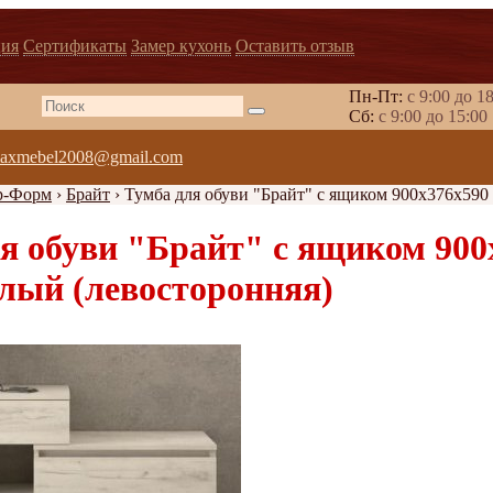
ия
Сертификаты
Замер кухонь
Оставить отзыв
Пн-Пт:
с 9:00 до 1
Cб:
с 9:00 до 15:00
axmebel2008@gmail.com
р-Форм
›
Брайт
›
Тумба для обуви "Брайт" с ящиком 900х376х590 
я обуви "Брайт" с ящиком 900х
лый (левосторонняя)