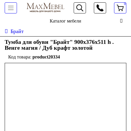
0
066 472 19 61
Каталог мебели
Брайт
Тумба для обуви "Брайт" 900х376х511 h .
Венге магия / Дуб крафт золотой
product20334