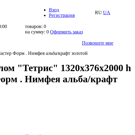
Вход
RU
UA
Регистрация
8:00
товаров:
0
на сумму:
0
Оформить заказ
Позвоните мне
астер Форм . Нимфея альба/крафт золотой
лом "Тетрис" 1320х376х2000 h
орм . Нимфея альба/крафт