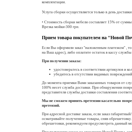
комплектации
.
Услуга сборки осуществляется только в день доставки
• Стоимость сборки мебели составляет 15% от суммы з
Врезка мойки-300 грн.
Прием товара покупателем на "Новой По
Если Вы оформили заказ "наложенным платежом" , то 
на Ваш адрес), либо оплатите остаток в кассу службы
При получении заказа:
удостоверьтесь в соответствии артикулов и кол
убедитесь в отсутствии видимых повреждений
До момента приемки Вами заказанных товаров от служ
100% несет служба доставки. При обнаружении повр
представителя службы доставки составления соответ
Мы не сможем принять претензии касательно повре
претензий.
При адресной доставке заказа, если заказ габаритны
осматривайте полученные товары, сняв обрешетовку
обрешетовки, рекомендуем предусмотреть данный мом
При получении заказа на отделении Новой Почты, со