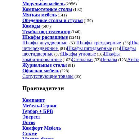
Модульная мебель
(2956)
Компьютерные столы
(192)
Мягкая мебель
(141)
Обеденные cтолы и стулья
(159)
Комоды
(597)
Тумбы под телевизор
(146)
Шкафы распашные
(1241)
Шкафы двухдверные
Шкафы трехдверные
Шк
(63)
(56)
четырехдверные
Шкафы пятидверные
Шкафы
(81)
(14)
шестидверные
Шкафы угловые
Шкафы
(37)
(16)
комбинированные
Стеллажи
Пеналы
Антр
(102)
(32)
(123)
Журнальные столы
(91)
Офисная мебель
(328)
Сопутствующие товары
(65)
Производители
Компанит
Мебель-Сервис
Гербор + БРВ
Эверест
Doros
Комфорт Мебель
Сокме