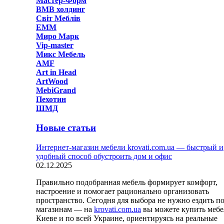
Мастер-Форм
ВМВ холдинг
Світ Меблів
ЕММ
Миро Марк
Vip-master
Микс Мебель
AMF
Art in Head
ArtWood
MebiGrand
Пехотин
ШМД
Новые статьи
Интернет-магазин мебели krovati.com.ua — быстрый и
удобный способ обустроить дом и офис
02.12.2025
Правильно подобранная мебель формирует комфорт,
настроение и помогает рационально организовать
пространство. Сегодня для выбора не нужно ездить п
магазинам — на
krovati.com.ua
вы можете купить мебе
Киеве и по всей Украине, ориентируясь на реальные