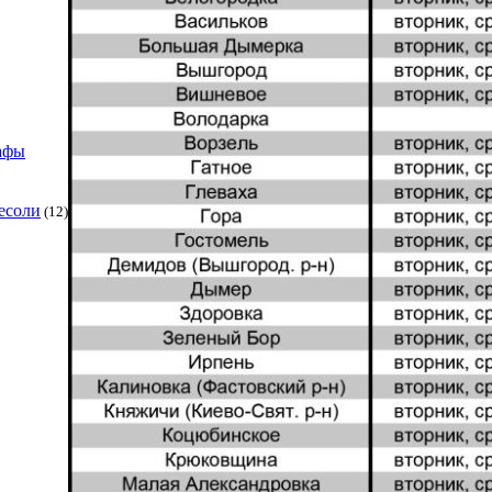
афы
есоли
(12)