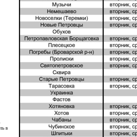
о
ль в