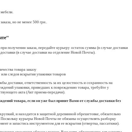
 мебели.
аказа, но не менее 500 грн..
чте"
при получении заказа, передайте курьеру остаток суммы (в случае доставки
 доставки (в случае доставки на отделение Новой Почты).
ичества товара заказу
 или следов вскрытия упаковки товаров
бы доставки, ответственность за их целостность и сохранность на
еждений упаковки, приведших к повреждению товара, требуйте у
ствующего акта (Акт приема-передачи).
ждений товара, если он уже был принят Вами от службы доставки без
й/хрупкий, и находится в защитной деревянной обрешетовке, обязательно
. Поскольку курьеры Новой Почты не обязаны осуществлять разборку
ент и запастись инструментом для ее вскрытия (отвертка, пассатижи).
трудники отделения обязаны помочь Вам снять обрешетовку для осмотра