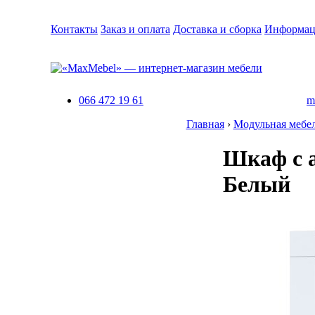
Контакты
Заказ и оплата
Доставка и сборка
Информац
066 472 19 61
m
Главная
›
Модульная мебе
Шкаф с а
Белый