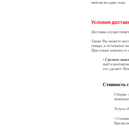
мебели на один этаж.
Условия достав
Доставка осуществляе
Также Вы можете восп
товара ,а остальную ч
При отказе клиента от
•
Сделать заказ
mail и контактн
это сделает. По
Стоимость с
Сборка 
комплек
Услуга с
• Стоимо
Врезка м