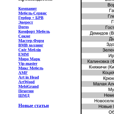
Компанит
Мебель-Сервис
Гербор + БРВ
Эверест
Doros
Комфорт Мебель
Сокме
Мастер-Форм
ВМВ холдинг
Світ Меблів
ЕММ
Миро Марк
Vip-master
Микс Мебель
AMF
Art in Head
ArtWood
MebiGrand
Пехотин
ШМД
Новые статьи