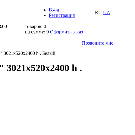
Вход
RU
UA
Регистрация
8:00
товаров:
0
на сумму:
0
Оформить заказ
Позвоните мне
" 3021х520х2400 h . Белый
 3021х520х2400 h .