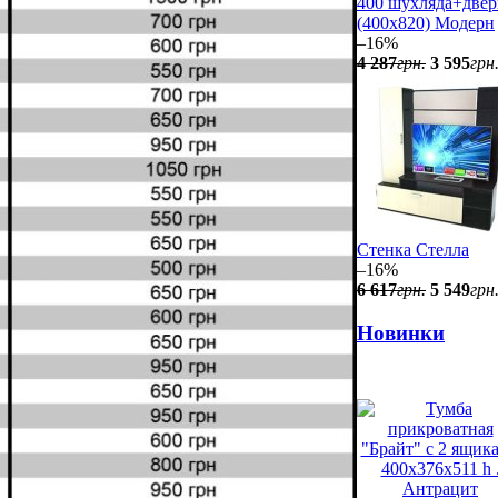
400 шухляда+двер
(400x820) Модерн
–16%
4 287
грн.
3 595
грн
Стенка Стелла
–16%
6 617
грн.
5 549
грн
Новинки