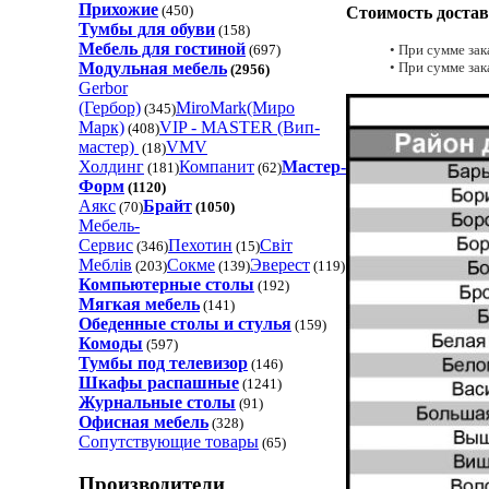
Стоимость достав
Прихожие
(450)
Тумбы для обуви
(158)
Мебель для гостиной
• При сумме зак
(697)
• При сумме зака
Модульная мебель
(2956)
Gerbor
(Гербор)
MiroMark(Миро
(345)
Марк)
VIP - MASTER (Вип-
(408)
мастер)
VMV
(18)
Холдинг
Компанит
Мастер-
(181)
(62)
Форм
(1120)
Аякс
Брайт
(70)
(1050)
Мебель-
Сервис
Пехотин
Світ
(346)
(15)
Меблів
Сокме
Эверест
(203)
(139)
(119)
Компьютерные столы
(192)
Мягкая мебель
(141)
Обеденные cтолы и стулья
(159)
Комоды
(597)
Тумбы под телевизор
(146)
Шкафы распашные
(1241)
Журнальные столы
(91)
Офисная мебель
(328)
Сопутствующие товары
(65)
Производители