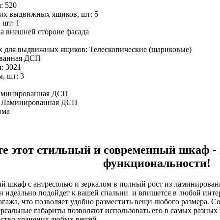
: 520
их выдвижных ящиков, шт: 5
 шт: 1
на внешней стороне фасада
 для выдвижных ящиков: Телескопические (шариковые)
ованная ДСП
: 3021
, шт: 3
 ламинированная ДСП
: Ламинированная ДСП
ома
е этот стильный и современный шкаф - 
функциональности!
й шкаф с антресолью и зеркалом в полный рост из ламинирова
н идеально подойдет к вашей спальни и впишется в любой инт
агажа, что позволяет удобно разместить вещи любого размера. С
рсальные габариты позволяют использовать его в самых разны
бство хранения любых вещей.