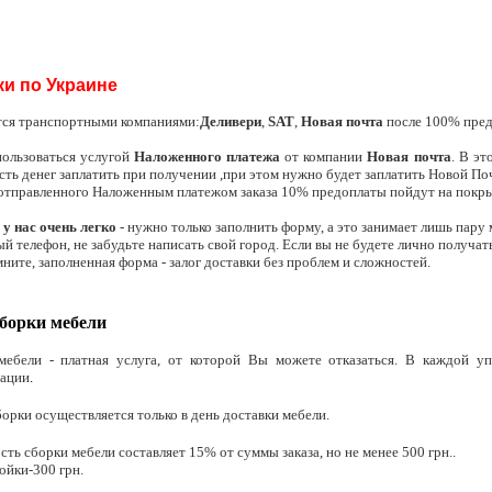
ки по Украине
тся транспортными компаниями:
Деливери
,
SAT
,
Новая почта
после 100% пред
ользоваться услугой
Наложенного платежа
от компании
Новая почта
. В э
асть денег заплатить при получении ,при этом нужно будет заплатить Новой Поч
 отправленного Наложенным платежом заказа 10% предоплаты пойдут на покрыт
 у нас очень легко
- нужно только заполнить форму, а это занимает лишь пару 
ый телефон, не забудьте написать свой город. Если вы не будете лично получа
мните, заполненная форма - залог доставки без проблем и сложностей.
борки мебели
мебели - платная услуга, от которой Вы можете отказаться. В каждой уп
тации
.
борки осуществляется только в день доставки мебели.
сть сборки мебели составляет 15% от суммы заказа, но не менее 500 грн..
ойки-300 грн.