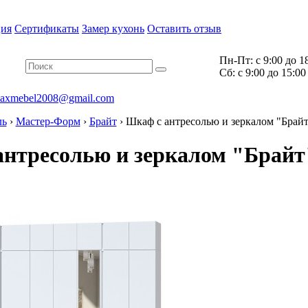
ия
Сертификаты
Замер кухонь
Оставить отзыв
Пн-Пт:
с 9:00 до 1
Cб:
с 9:00 до 15:00
axmebel2008@gmail.com
ль
›
Мастер-Форм
›
Брайт
›
Шкаф с антресолью и зеркалом "Брайт
нтресолью и зеркалом "Брайт"