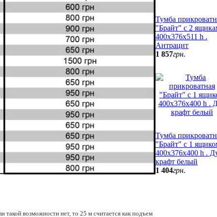
Тумба прикроватн
"Брайт" с 2 ящик
400х376х511 h .
Антрацит
1 857
грн.
Тумба прикроватн
"Брайт" с 1 ящико
400х376х400 h . Д
крафт белый
1 404
грн.
и такой возможности нет, то 25 м считается как подъем