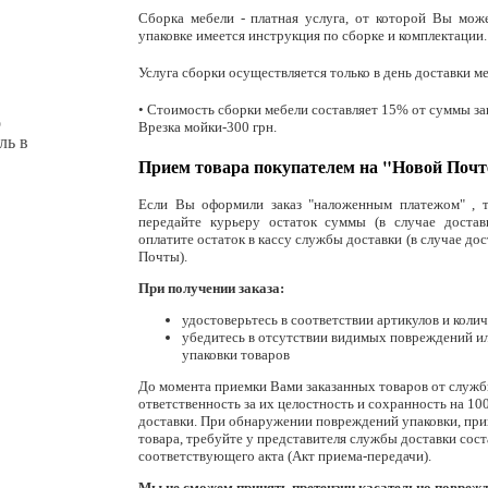
Сборка мебели - платная услуга, от которой Вы може
упаковке имеется инструкция по сборке и комплектации
.
Услуга сборки осуществляется только в день доставки м
• Стоимость сборки мебели составляет 15% от суммы зака
о
Врезка мойки-300 грн.
ль в
Прием товара покупателем на "Новой Почт
Если Вы оформили заказ "наложенным платежом" , т
передайте курьеру остаток суммы (в случае достав
оплатите остаток в кассу службы доставки (в случае до
Почты).
При получении заказа:
удостоверьтесь в соответствии артикулов и колич
убедитесь в отсутствии видимых повреждений ил
упаковки товаров
До момента приемки Вами заказанных товаров от служб
ответственность за их целостность и сохранность на 1
доставки. При обнаружении повреждений упаковки, пр
товара, требуйте у представителя службы доставки сос
соответствующего акта (Акт приема-передачи).
Мы не сможем принять претензии касательно поврежде