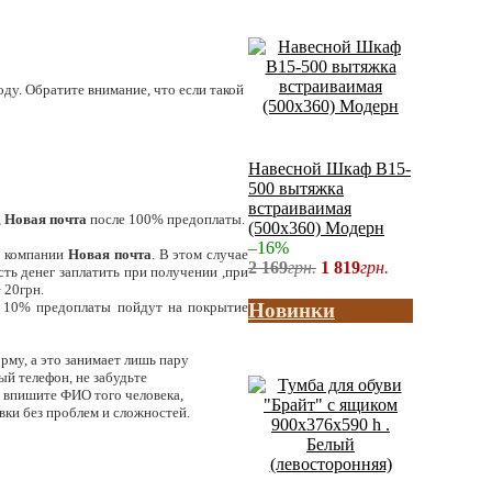
ду. Обратите внимание, что если такой
Навесной Шкаф В15-
500 вытяжка
встраиваимая
,
Новая почта
после 100% предоплаты.
(500x360) Модерн
–16%
 компании
Новая почта
. В этом случае
2 169
грн.
1 819
грн.
ть денег заплатить при получении ,при
 20грн.
Новинки
а 10% предоплаты пойдут на покрытие
рму, а это занимает лишь пару
ый телефон, не забудьте
, впишите ФИО того человека,
авки без проблем и сложностей.