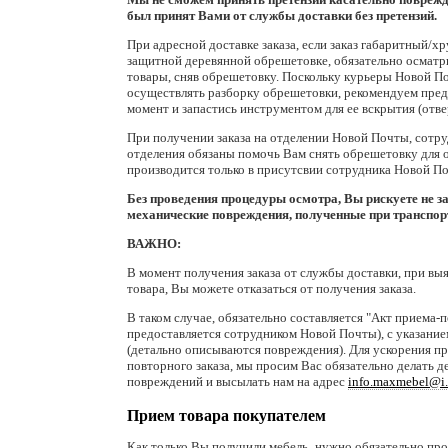
был принят Вами от службы доставки без претензий.
При адресной доставке заказа, если заказ габаритный/хр
защитной деревянной обрешетовке, обязательно осмат
товары, сняв обрешетовку. Поскольку курьеры Новой П
осуществлять разборку обрешетовки, рекомендуем пре
момент и запастись инструментом для ее вскрытия (отве
При получении заказа на отделении Новой Почты, сотр
отделения обязаны помочь Вам снять обрешетовку для 
производится только в присутсвии сотрудника Новой П
Без проведения процедуры осмотра, Вы рискуете не 
механические повреждения, полученные при транспор
ВАЖНО:
В момент получения заказа от службы доставки, при в
товара, Вы можете отказаться от получения заказа.
В таком случае, обязательно составляется "Акт приема-п
предоставляется сотрудником Новой Почты), с указание
(детально описываются повреждения). Для ускорения п
повторного заказа, мы просим Вас обязательно делать 
повреждений и высылать нам на адрес
info.maxmebel@i
Прием товара покупателем
Как только Вы получили мебель, нужно обязательно про