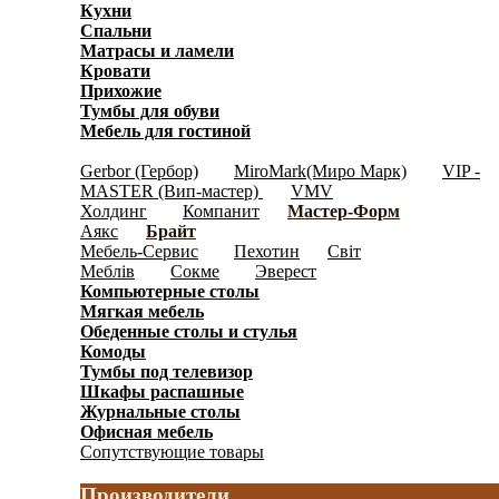
Кухни
(3871)
Спальни
(1038)
Матрасы и ламели
(40)
Кровати
(636)
Прихожие
(450)
Тумбы для обуви
(158)
Мебель для гостиной
(697)
Модульная мебель
(2956)
Gerbor (Гербор)
MiroMark(Миро Марк)
VIP -
(345)
(408)
MASTER (Вип-мастер)
VMV
(18)
Холдинг
Компанит
Мастер-Форм
(181)
(62)
(1120)
Аякс
Брайт
(70)
(1050)
Мебель-Сервис
Пехотин
Світ
(346)
(15)
Меблів
Сокме
Эверест
(203)
(139)
(119)
Компьютерные столы
(192)
Мягкая мебель
(141)
Обеденные cтолы и стулья
(159)
Комоды
(597)
Тумбы под телевизор
(146)
Шкафы распашные
(1241)
Журнальные столы
(91)
Офисная мебель
(328)
Сопутствующие товары
(65)
Производители