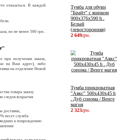
те отказаться. В каждой
Тумба для обуви
"Брайт" с ящиком
900х376х590 h .
ебели.
Белый
(левосторонняя)
за, но не менее 500 грн..
2 649
грн.
е"
о при получении заказа,
ки на Ваш адрес), либо
ставки на отделение Новой
Тумба прикроватная
ества товара заказу
"Аякс" 500х430х45 h
и следов вскрытия
. Дуб сонома / Венге
магия
2 323
грн.
ы доставки,
00% несет служба
иведших к повреждению
тавления
ний товара, если он уже