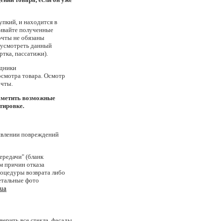
упкий, и находится в
ривайте полученные
очты не обязаны
дусмотреть данный
ртка, пассатижи).
удники
осмотра товара. Осмотр
очты.
заметить возможные
тировке.
ыявлении повреждений
ередачи" (бланк
м причин отказа
роцедуры возврата либо
детальные фото
.ua
верить все стекла, фасады