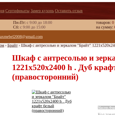
ия
Сертификаты
Замер кухонь
Оставить отзыв
Пн-Пт:
с 9:00 до 18:00
товаров:
0
Cб:
с 9:00 до 15:00
на сумму:
axmebel2008@gmail.com
рм
›
Брайт
›
Шкаф с антресолью и зеркалом "Брайт" 1221х520х24
Шкаф с антресолью и зерк
1221х520х2400 h . Дуб кра
(правосторонний)
Мастер-Фо
Код това