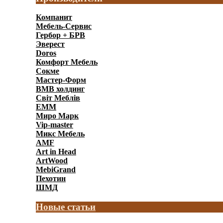
Компанит
Мебель-Сервис
Гербор + БРВ
Эверест
Doros
Комфорт Мебель
Сокме
Мастер-Форм
ВМВ холдинг
Світ Меблів
ЕММ
Миро Марк
Vip-master
Микс Мебель
AMF
Art in Head
ArtWood
MebiGrand
Пехотин
ШМД
Новые статьи