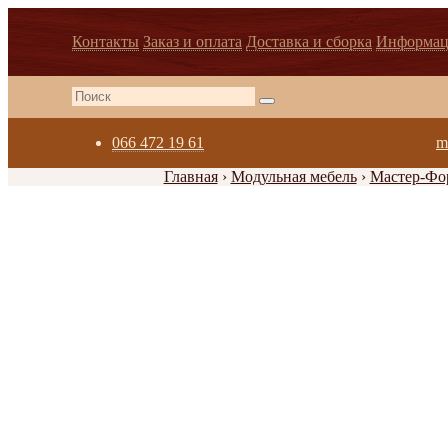
Контакты
Заказ и оплата
Доставка и сборка
Информац
066 472 19 61
m
Главная
›
Модульная мебель
›
Мастер-Фо