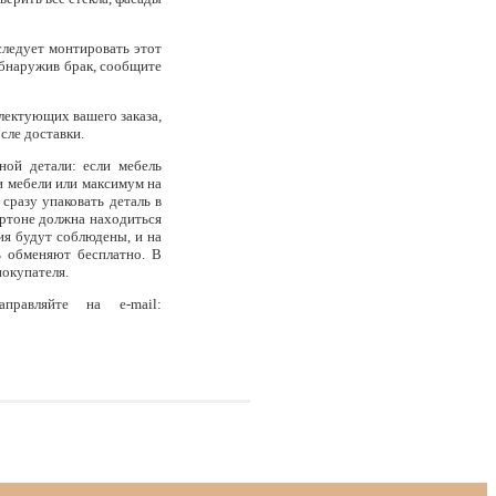
следует монтировать этот
 Обнаружив брак, сообщите
плектующих вашего заказа,
сле доставки.
ной детали: если мебель
и мебели или максимум на
сразу упаковать деталь в
артоне должна находиться
ия будут соблюдены, и на
ь обменяют бесплатно. В
покупателя.
правляйте на e-mail: