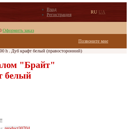
Вход
RU
UA
Регистрация
0
Оформить заказ
Позвоните мне
00 h . Дуб крафт белый (правосторонний)
алом "Брайт"
фт белый
рм
ра:
product30704