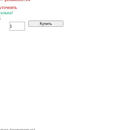
уточнять
уальна!
.
Купить
ские (шариковые)