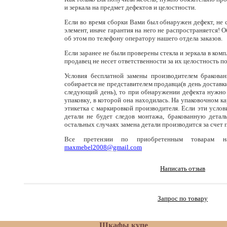
и зеркала на предмет дефектов и целостности.
Если во время сборки Вами был обнаружен дефект, не 
элемент, иначе гарантия на него не распространяется!
об этом по телефону оператору нашего отдела заказов.
Если заранее не были проверены стекла и зеркала в ком
продавец не несет ответственности за их целостность по
Условия бесплатной замены производителем бракован
собирается не представителем продавца(в день доставк
следующий день), то при обнаружении дефекта нужно 
упаковку, в которой она находилась. На упаковочном к
этикетка с маркировкой производителя. Если эти услов
детали не будет следов монтажа, бракованную детал
остальных случаях замена детали производится за счет 
Все претензии по приобретенным товарам на
maxmebel2008@gmail.com
Написать отзыв
Запрос по товару
Шкафы купе