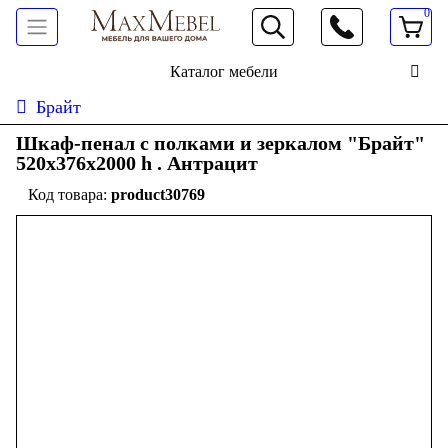
0
066 472 19 61
Каталог мебели
Брайт
Шкаф-пенал с полками и зеркалом "Брайт"
520х376х2000 h . Антрацит
product30769