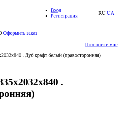
Вход
RU
UA
Регистрация
0
Оформить заказ
Позвоните мне
x2032x840 . Дуб крафт белый (правосторонняя)
35x2032x840 .
ронняя)