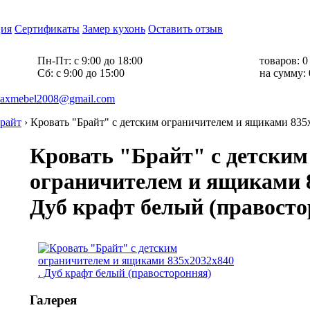
ия
Сертификаты
Замер кухонь
Оставить отзыв
Пн-Пт:
с 9:00 до 18:00
товаров:
0
Cб:
с 9:00 до 15:00
на сумму:
axmebel2008@gmail.com
райт
›
Кровать "Брайт" с детским ограничителем и ящиками 835
Кровать "Брайт" с детским
ограничителем и ящиками 8
Дуб крафт белый (правосто
Галерея