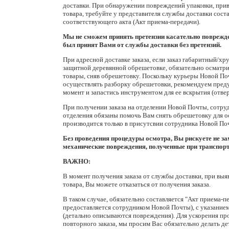
доставки. При обнаружении повреждений упаковки, пр
товара, требуйте у представителя службы доставки сост
соответствующего акта (Акт приема-передачи).
Мы не сможем принять претензии касательно поврежде
был принят Вами от службы доставки без претензий.
При адресной доставке заказа, если заказ габаритный/хру
защитной деревянной обрешетовке, обязательно осматр
товары, сняв обрешетовку. Поскольку курьеры Новой По
осуществлять разборку обрешетовки, рекомендуем пред
момент и запастись инструментом для ее вскрытия (отвер
При получении заказа на отделении Новой Почты, сотру
отделения обязаны помочь Вам снять обрешетовку для о
производится только в присутсвии сотрудника Новой По
Без проведения процедуры осмотра, Вы рискуете не з
механические повреждения, полученные при транспорт
ВАЖНО:
В момент получения заказа от службы доставки, при вы
товара, Вы можете отказаться от получения заказа.
В таком случае, обязательно составляется "Акт приема-п
предоставляется сотрудником Новой Почты), с указание
(детально описываются повреждения). Для ускорения пр
повторного заказа, мы просим Вас обязательно делать д