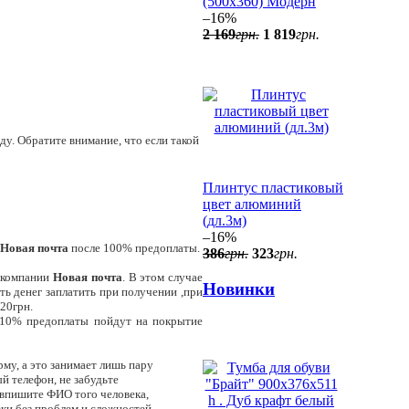
(500x360) Модерн
–16%
2 169
грн.
1 819
грн.
у. Обратите внимание, что если такой
Плинтус пластиковый
цвет алюминий
(дл.3м)
–16%
Новая почта
после 100% предоплаты.
386
грн.
323
грн.
 компании
Новая почта
. В этом случае
Новинки
ть денег заплатить при получении ,при
20грн.
 10% предоплаты пойдут на покрытие
му, а это занимает лишь пару
й телефон, не забудьте
, впишите ФИО того человека,
вки без проблем и сложностей.