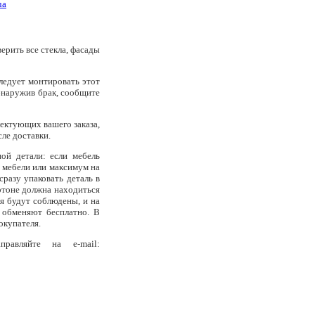
ua
ерить все стекла, фасады
ледует монтировать этот
Обнаружив брак, сообщите
лектующих вашего заказа,
сле доставки.
ой детали: если мебель
и мебели или максимум на
разу упаковать деталь в
артоне должна находиться
ия будут соблюдены, и на
 обменяют бесплатно. В
окупателя.
равляйте на e-mail: