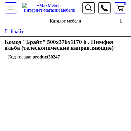
0
066 472 19 61
Каталог мебели
Брайт
Комод "Брайт" 500х376х1170 h . Нимфея
альба (телескопические направляющие)
product30247