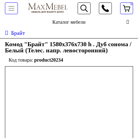
0
066 472 19 61
Каталог мебели
Брайт
Комод "Брайт" 1580х376х730 h . Дуб сонома /
Белый (Телес. напр. левосторонний)
product20234